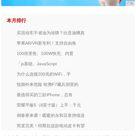
广告
本月排行
买混动车不省油为绿牌？比亚迪晒真
苹果AR/VR新专利！支持自由角
100倍变焦、100W快充、内置
「js基础」JavaScript
为什么连接200兆的WiFi，手
抵御外来危险 哈弗F7藏兵洞里的
最值得买的三款iPhone，总有
荣耀平板5（8英寸版）上手：千元
倒春寒来袭！暖暖的永和豆浆持续送
简直完美！特斯拉这款电动皮卡有望