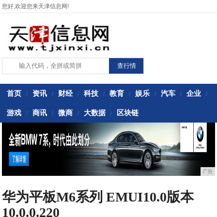
您好,欢迎您来天津信息网!
首页
资讯
财经
科技
教育
娱乐
汽车
企业
/
/
/
/
/
/
/
/
游戏
商讯
微商
大数据
区块链
/
/
/
/
广告
华为平板M6系列 EMUI10.0版本
10.0.0.220