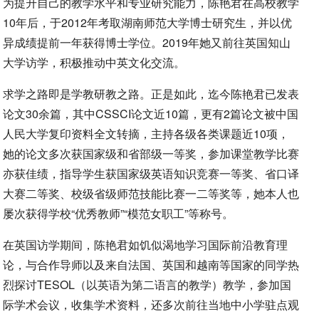
为提升自己的教学水平和专业研究能力，陈艳君在高校教学
10年后，于2012年考取湖南师范大学博士研究生，并以优
异成绩提前一年获得博士学位。2019年她又前往英国知山
大学访学，积极推动中英文化交流。
求学之路即是学教研教之路。正是如此，迄今陈艳君已发表
论文30余篇，其中CSSCI论文近10篇，更有2篇论文被中国
人民大学复印资料全文转摘，主持各级各类课题近10项，
她的论文多次获国家级和省部级一等奖，参加课堂教学比赛
亦获佳绩，指导学生获国家级英语知识竞赛一等奖、省口译
大赛二等奖、校级省级师范技能比赛一二等奖等，她本人也
屡次获得学校“优秀教师”“模范女职工”等称号。
在英国访学期间，陈艳君如饥似渴地学习国际前沿教育理
论，与合作导师以及来自法国、英国和越南等国家的同学热
烈探讨TESOL（以英语为第二语言的教学）教学，参加国
际学术会议，收集学术资料，还多次前往当地中小学驻点观