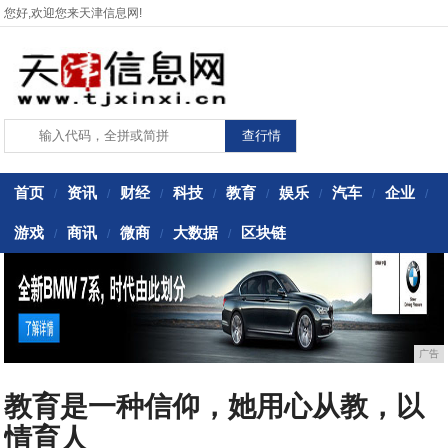
您好,欢迎您来天津信息网!
首页
资讯
财经
科技
教育
娱乐
汽车
企业
/
/
/
/
/
/
/
/
游戏
商讯
微商
大数据
区块链
/
/
/
/
广告
教育是一种信仰，她用心从教，以
情育人