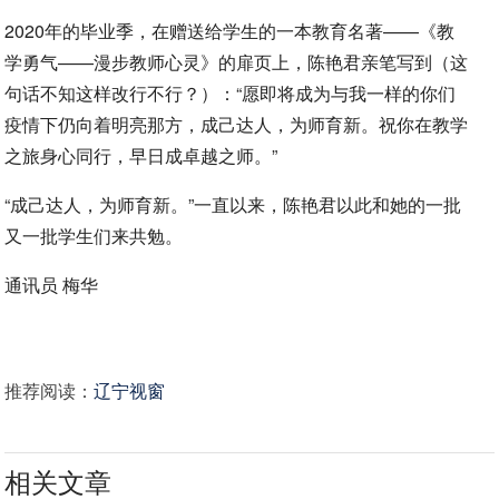
2020年的毕业季，在赠送给学生的一本教育名著——《教
学勇气——漫步教师心灵》的扉页上，陈艳君亲笔写到（这
句话不知这样改行不行？）：“愿即将成为与我一样的你们
疫情下仍向着明亮那方，成己达人，为师育新。祝你在教学
之旅身心同行，早日成卓越之师。”
“成己达人，为师育新。”一直以来，陈艳君以此和她的一批
又一批学生们来共勉。
通讯员 梅华
推荐阅读：
辽宁视窗
相关文章