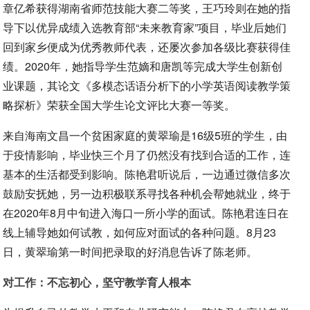
章亿希获得湖南省师范技能大赛二等奖，王巧玲则在她的指
导下以优异成绩入选教育部“未来教育家”项目，毕业后她们
回到家乡便成为优秀教师代表，还屡次参加各级比赛获得佳
绩。2020年，她指导学生范嫡和唐凯等完成大学生创新创
业课题，其论文《多模态话语分析下的小学英语阅读教学策
略探析》荣获全国大学生论文评比大赛一等奖。
来自海南文昌一个贫困家庭的黄翠瑜是16级5班的学生，由
于疫情影响，毕业快三个月了仍然没有找到合适的工作，连
基本的生活都受到影响。陈艳君听说后，一边通过微信多次
鼓励安抚她，另一边积极联系寻找各种机会帮她就业，终于
在2020年8月中旬进入海口一所小学的面试。陈艳君连日在
线上辅导她如何试教，如何应对面试的各种问题。8月23
日，黄翠瑜第一时间把录取的好消息告诉了陈老师。
对工作：不忘初心，坚守教学育人根本