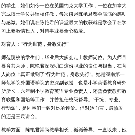
的学生，她们如今一位在英国约克大学工作，一位在加拿大
完成博士学位并留校任教，每次谈起陈艳君都会满满的感动
与感激。她们说在陈艳君的课堂最大的收获就是学会了在学
习上要激情投入，对待事业要全心热爱。
对育人：“行为世范，身教先行”
师范院校的学生们，毕业后大多会走上教师岗位。为人师且
要育其为师，陈艳君深深明白这份职业的责任与担当，在育
人岗位上真正做到了“行为世范，身教先行”。她是湖南第一
师范学院外国语学院的资深副教授，也是小学英语教育研究
所所长，六年制小学教育英语专业负责人，还曾负责教师教
育联盟和国培等工作，并曾担任校级督导。“干练、专业、
行动派”，是同事们一致对她的评价。但对她而言，最热爱
的还是三尺讲台。
教学方面，陈艳君崇尚教学相长，循循善导。一直以来，她