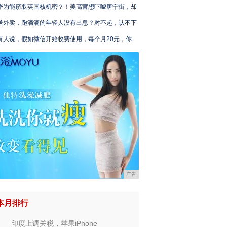
华为能窃取英国核机密？！美高官想吓唬唐宁街，却
送外卖，跑滴滴的年轻人没有出息？对不起，认不下
有人说，假如微信开始收费使用，每个月20元，你
广告
本月排行
印度上调关税，苹果iPhone