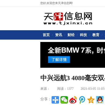
您好,欢迎您来天津信息网!
首页
资讯
财经
科技
教育
/
/
/
/
/
中兴远航3 4080毫安双
来源：
阅读：1377
2021-03-05 11:03
分享：