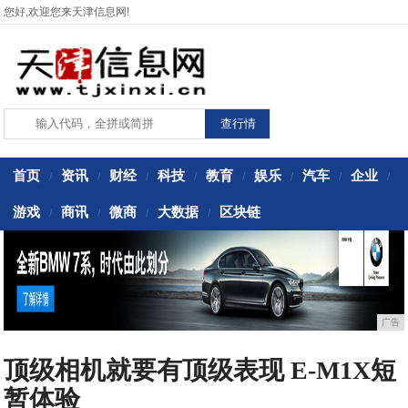
您好,欢迎您来天津信息网!
首页
资讯
财经
科技
教育
娱乐
汽车
企业
/
/
/
/
/
/
/
/
游戏
商讯
微商
大数据
区块链
/
/
/
/
广告
顶级相机就要有顶级表现 E-M1X短
暂体验