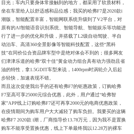
目光；车内只要身体常接触到的地方，都采用了软质材料，
坐在车里给人以舒适感和品位感；我买的哈弗F7是2020款i
潮版，智能配置丰富，智能网联系统升级到了V2平台，对
原有的AI智能语音识别系统、智能导航、智能娱乐等功能进
行了进一步的优化和升级，并搭载了L2级自动驾驶、半自
动泊车、高清360全景影像等智能科技配置，这些“黑科
技”在同价位合资品牌车型中是绝对体会不到的；很多网友
们津津乐道的哈弗“双十佳”黄金动力组合具有动力强劲且省
油的特性，拿1.5GDIT车型来说，1400rpm时涡轮介入后起
步轻快，加速表现不错。
而且这次促使我出手的还有哈弗F7的钜惠政策，订购哈弗
F7至高可享25000元综合优惠，此外，用户通过“哈弗智
家”APP线上订购哈弗F7还可再享2000元的电商优惠政策，
在疫情期间为购车用户大大减轻了购车负担。我要买的这辆
哈弗F7 2020款 i潮，厂商指导价13.78万元，因为我不是置换
购车不能享受置换优惠，线上下单最终我以12.28万的裸车