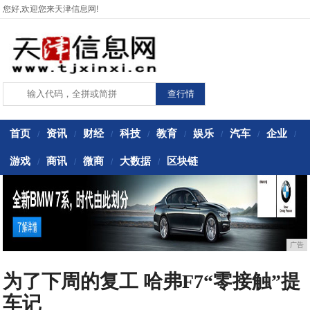
您好,欢迎您来天津信息网!
首页
资讯
财经
科技
教育
娱乐
汽车
企业
/
/
/
/
/
/
/
/
游戏
商讯
微商
大数据
区块链
/
/
/
/
广告
为了下周的复工 哈弗F7“零接触”提
车记