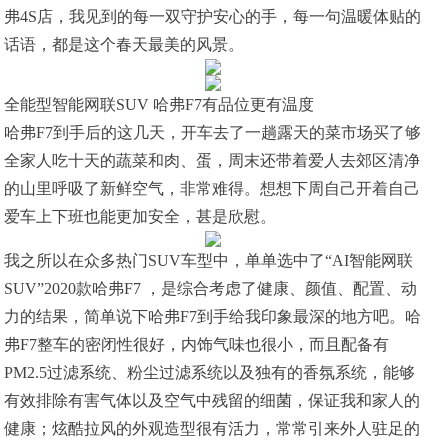
弗4S店，我见到的每一双守护安心的手，每一句温暖体贴的
话语，都是这个春天最美的风景。
全能型智能网联SUV 哈弗F7有品位更有温度
哈弗F7到手后的这几天，开车去了一趟露天的菜市场买了够
全家人吃十天的蔬菜和肉、蛋，周末还带着爱人去郊区清净
的山里呼吸了新鲜空气，非常难得。想想下周自己开着自己
爱车上下班也能更加安全，甚是欣慰。
我之所以在众多热门SUV车型中，单单选中了“AI智能网联
SUV”2020款哈弗F7 ，是综合考虑了健康、颜值、配置、动
力的结果，简单说下哈弗F7到手给我印象最深的地方吧。哈
弗F7整车的密闭性很好，内饰气味也很小，而且配备有
PM2.5过滤系统、粉尘过滤系统以及独有的香氛系统，能够
有效排除有害气体以及空气中残留的细菌，保证我和家人的
健康；炫酷拉风的外观造型很有活力，常常引来外人驻足的