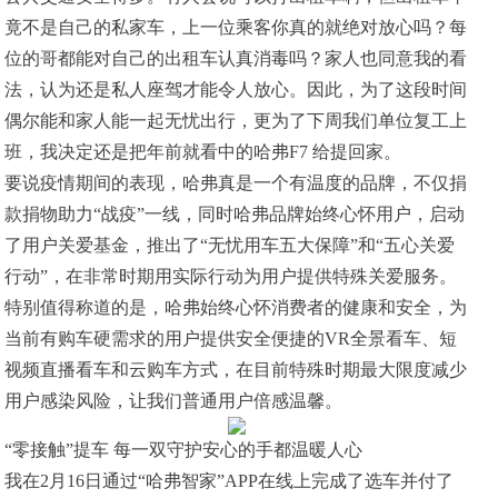
竟不是自己的私家车，上一位乘客你真的就绝对放心吗？每
位的哥都能对自己的出租车认真消毒吗？家人也同意我的看
法，认为还是私人座驾才能令人放心。因此，为了这段时间
偶尔能和家人能一起无忧出行，更为了下周我们单位复工上
班，我决定还是把年前就看中的哈弗F7 给提回家。
要说疫情期间的表现，哈弗真是一个有温度的品牌，不仅捐
款捐物助力“战疫”一线，同时哈弗品牌始终心怀用户，启动
了用户关爱基金，推出了“无忧用车五大保障”和“五心关爱
行动”，在非常时期用实际行动为用户提供特殊关爱服务。
特别值得称道的是，哈弗始终心怀消费者的健康和安全，为
当前有购车硬需求的用户提供安全便捷的VR全景看车、短
视频直播看车和云购车方式，在目前特殊时期最大限度减少
用户感染风险，让我们普通用户倍感温馨。
“零接触”提车 每一双守护安心的手都温暖人心
我在2月16日通过“哈弗智家”APP在线上完成了选车并付了