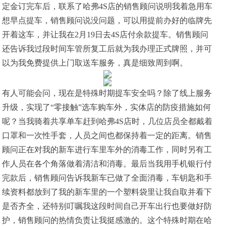
定金订完车后，联系了哈弗4S店的销售顾问说明我着急用车
想早点提车，销售顾问说没问题，可以用提前办好的临牌先
开着这车，并让我在2月19日去4S店付余款提车。销售顾问
还告诉我过段时间车管所复工后就为我办理正式牌照，并可
以为我免费提供上门取送车服务，真是细致周到啊。
有人可能会问，现在是特殊时期提车安全吗？除了线上服务
升级，实现了“零接触”选车购车外，实体店的防疫措施如何
呢？当我骑着共享单车赶到哈弗4S店时，几位店员全都戴着
口罩和一次性手套，人员之间也都保持着一定的距离。销售
顾问正在对我的新车进行车里车外的消毒工作，同时另有工
作人员在各个角落做着清洁和消毒。最后当我用手机银行付
完款后，销售顾问告诉我新车已做了全面消毒，车钥匙和手
续资料都放到了我的新车里的一个塑料袋里让我自取并看下
是否齐全，还特别叮嘱我这段时间自己开车出行也要做好防
护，销售顾问的热情负责让我挺感激的。这个特殊时期在哈