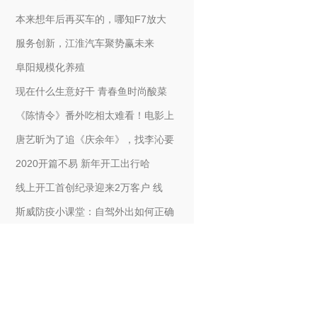
本来想年后再买车的，哪知F7放大
服务创新，江淮汽车聚势赢未来
阜阳规模化养殖
现在什么生意好干 青春鱼时尚酸菜
《陈情令》番外吃相太难看！电影上
唐艺昕为了追《庆余年》，找李沁要
2020开篇不易 新年开工出行哈
线上开工首创纪录迎来2万客户 线
斯威防疫小课堂：自驾外出如何正确