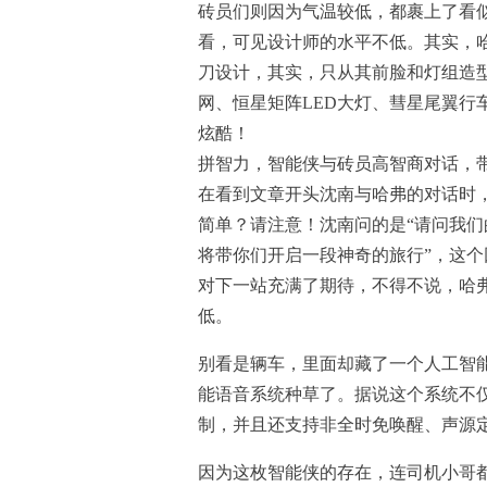
砖员们则因为气温较低，都裹上了看
看，可见设计师的水平不低。其实，哈
刀设计，其实，只从其前脸和灯组造
网、恒星矩阵LED大灯、彗星尾翼行
炫酷！
拼智力，智能侠与砖员高智商对话，
在看到文章开头沈南与哈弗的对话时
简单？请注意！沈南问的是“请问我们
将带你们开启一段神奇的旅行”，这
对下一站充满了期待，不得不说，哈弗
低。
别看是辆车，里面却藏了一个人工智能
能语音系统种草了。据说这个系统不
制，并且还支持非全时免唤醒、声源
因为这枚智能侠的存在，连司机小哥都