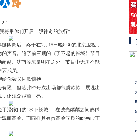
？”
来我将带你们开启一段神奇的旅行”
四周后，终于在2月15日晚8:30的北京卫视，
悉的声音。追了前三期的《了不起的长城》节目
杨超越、沈南等流量明星之外，节目中无所不能
重要成员。
观给你砖员同款惊艳
有限，但哈弗F7每次出场都气质款款，展现出
伐，让观众眼前一亮。
位于潘家口的“水下长城”，在波光粼粼之间依稀
观而高冷。而同样具有点高冷气质的哈弗F7正