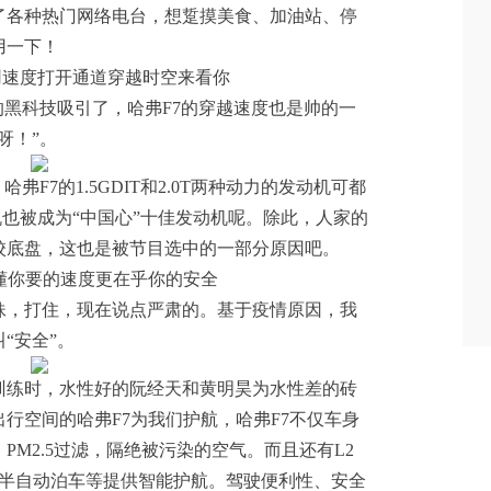
了各种热门网络电台，想踅摸美食、加油站、停
用一下！
，用速度打开通道穿越时空来看你
的黑科技吸引了，哈弗F7的穿越速度也是帅的一
呀！”。
弗F7的1.5GDIT和2.0T两种动力的发动机可都
动机也被成为“中国心”十佳发动机呢。除此，人家的
校底盘，这也是被节目选中的一部分原因吧。
懂你要的速度更在乎你的安全
妹，打住，现在说点严肃的。基于疫情原因，我
“安全”。
训练时，水性好的阮经天和黄明昊为水性差的砖
行空间的哈弗F7为我们护航，哈弗F7不仅车身
M2.5过滤，隔绝被污染的空气。而且还有L2
、半自动泊车等提供智能护航。驾驶便利性、安全