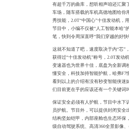
有超千万的曲库，想听相声咱还汇聚
车场，随车搭载的车机高德地图给你
秀技能，2.0T“中国心”十佳发动机
节目中，小编不仅被“人工智能本哈”
笔，快到令周深直呼“我们穿越的好快
这就不知道了吧，速度取决于内“芯”，哈
获得过“十佳发动机”称号，2.0T发
变速器也为世界十佳，底盘为全新调
懂安全，科技加持智能护航，哈弗F7
看到以上的介绍有没有秒变智能侠迷
们目前更在乎的应该还有一个关键词叫
保证安全必须有人护航，节目中水下
员护航。节目外，可以提供封闭安全出
结构坚如铠甲，内部座舱也生态环保，P
级自动驾驶系统、高清360全景影像