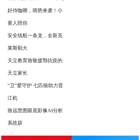
好侍咖喱，萌势来袭！小
黄人陪你
安全续航一条龙，全新克
莱斯勒大
天立教育致敬援鄂抗疫的
天立家长
“卫”爱守护 七匹狼助力晋
江机
致远慧图眼底影像AI分析
系统获