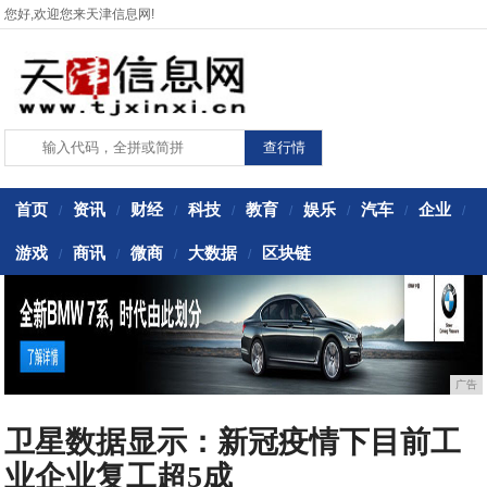
您好,欢迎您来天津信息网!
首页
资讯
财经
科技
教育
娱乐
汽车
企业
/
/
/
/
/
/
/
/
游戏
商讯
微商
大数据
区块链
/
/
/
/
广告
卫星数据显示：新冠疫情下目前工
业企业复工超5成