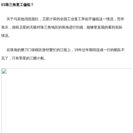
03珠三角复工偏低？
关于与其他消息面比，卫星计算的全国工业复工率似乎偏低这一情况，范华
表示，借助卫星的天眼对珠三角地区的珠海进行扫描，能够更直观的看到实际
情况。
在珠海的磨刀门保税区曾经繁忙的江面上，19年过年期间连成一行的船队不
见了，只有零星的三艘小船。