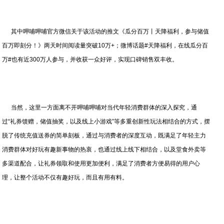
其中呷哺呷哺官方微信关于该活动的推文《瓜分百万丨天降福利，参与储值
百万即刻分！》两天时间阅读量突破10万+；微博话题#天降福利，在线瓜分百
万#也有近300万人参与，并收获一众好评，实现口碑销售双丰收。
当然，这里一方面离不开呷哺呷哺对当代年轻消费群体的深入探究，通
过“礼券馈赠，储值抽奖，以及线上小游戏”等多重创新性玩法相结合的方式，摆
脱了传统充值送券的简单刻板，通过与消费者的深度互动，既满足了年轻主力
消费群体对好玩有趣新事物的热衷，也通过线上线下相结合，以及堂食外卖等
多渠道配合，让礼券领取和使用更加便利，满足了消费者方便易得的用户心
理，让整个活动不仅有趣好玩，而且有用有料。