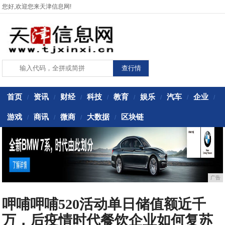
您好,欢迎您来天津信息网!
首页
资讯
财经
科技
教育
娱乐
汽车
企业
/
/
/
/
/
/
/
/
游戏
商讯
微商
大数据
区块链
/
/
/
/
广告
呷哺呷哺520活动单日储值额近千
万，后疫情时代餐饮企业如何复苏