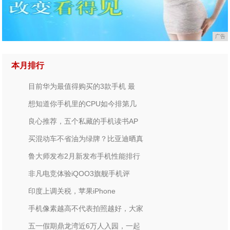
广告
本月排行
目前华为最值得购买的3款手机 最
想知道你手机里的CPU如今排第几
良心推荐，五个私藏的手机读书AP
买混动车不省油为绿牌？比亚迪晒真
鲁大师发布2月新发布手机性能排行
非凡电竞体验iQOO3旗舰手机评
印度上调关税，苹果iPhone
手机像素越高不代表拍照越好，大家
五一假期鼎龙湾近6万人入园，一起