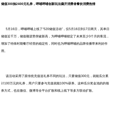
储值
300
抽
2400
元礼券，呷哺呷哺创新玩法撬开消费者餐饮消费热情
5月16日，呷哺呷哺上线了“520储值活动”，仅5月16日到17日两天，其单日
储值近千万，储值额逆势突破新高，为呷哺呷哺锁定了未来至少3个月的客流，
增加了特殊时期餐厅经营的稳定性，同时也为呷哺呷哺的品牌传播带来利好作
用。
该活动采用了跟传统充值送礼券不同的玩法，只要储值300元，就能瓜分累
计100万元的礼券，用户只要参与充值就能100%获券。这种瓜分奖金池的的领
券方式，也在微信、微博等全平台扩散和线上线下等多方联动扩散。