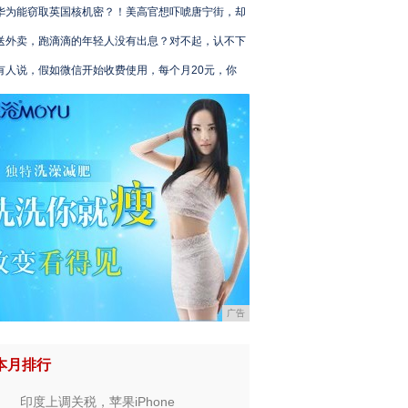
华为能窃取英国核机密？！美高官想吓唬唐宁街，却
送外卖，跑滴滴的年轻人没有出息？对不起，认不下
有人说，假如微信开始收费使用，每个月20元，你
广告
本月排行
印度上调关税，苹果iPhone