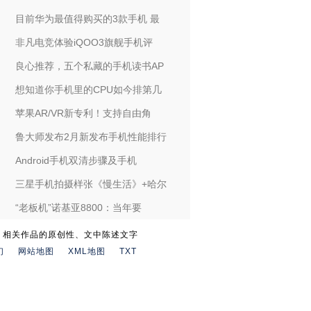
目前华为最值得购买的3款手机 最
非凡电竞体验iQOO3旗舰手机评
良心推荐，五个私藏的手机读书AP
想知道你手机里的CPU如今排第几
苹果AR/VR新专利！支持自由角
鲁大师发布2月新发布手机性能排行
Android手机双清步骤及手机
三星手机拍摄样张《慢生活》+哈尔
“老板机”诺基亚8800：当年要
。相关作品的原创性、文中陈述文字
们
网站地图
XML地图
TXT