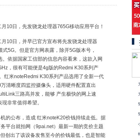
映十二月10日，先发骁龙处理器765G移动应用平台！
上映十二月10日，并早已官方宣布将先发骁龙处理器
双模式5G。但是官方网表露，除开5G版本号，
本号可选。依据国家工信部的信息内容看来，这款入网
Hz，很有可能便是4g版的Redmi K30系列产
米noteRedmi K30系列产品选用了全新一代
6400万清晰度四监控摄像头，适用硬件配置直出
MultiLink三路高并发，能够 产生极快的网上速
表现非常值得希望。
手机的公布，造成 红米noteK20价钱持续走低。据
务平台就拍网（9pai.net）最新一期的竞价主题
不但创出了该设备发售至今的价钱最低，也是智能