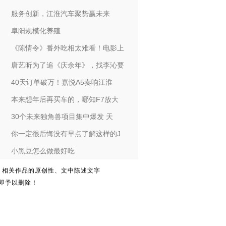
服务创新，江淮汽车聚势赢未来
阜阳规模化养殖
《陈情令》番外吃相太难看！电影上
唐艺昕为了追《庆余年》，找李沁要
40天订单破万！嘉悦A5奏响江淮
本来想年后再买车的，哪知F7放大
30个未来独角兽项目集中爆发 天
你一定很后悔没有早点了解这样的J
小黑豆怎么做最好吃
。相关作品的原创性、文中陈述文字
即予以删除！