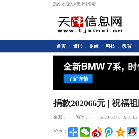
您好,欢迎您来天津信息网!
首页
资讯
财经
科技
教育
/
/
/
/
/
捐款202066元 | 
来源：
阅读：1
2020-02-02 19:01:02
分享：