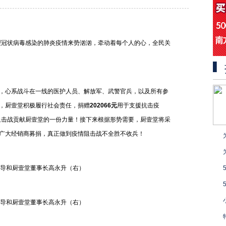
新型冠状病毒感染的肺炎疫情来势汹汹，牵动着每个人的心，全民关
，心系战斗在一线的医护人员、解放军、武警官兵，以及所有参
，厨壹堂积极履行社会责任，捐赠
202066
元
用于支援抗击疫
情阻击战贡献厨壹堂的一份力量！接下来根据形势需要，厨壹堂将采
广大经销商募捐，真正做到疫情阻击战不全胜不收兵！
领导和厨壹堂董事长高永升（右）
领导和厨壹堂董事长高永升（右）