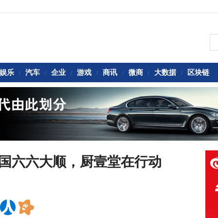
娱乐
汽车
企业
游戏
商讯
微商
大数据
区块链
/
/
/
/
/
/
/
祝福祖国六六大顺，厨壹堂在行动