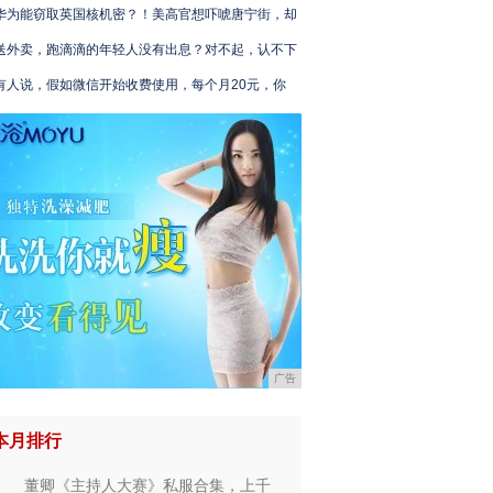
华为能窃取英国核机密？！美高官想吓唬唐宁街，却
送外卖，跑滴滴的年轻人没有出息？对不起，认不下
有人说，假如微信开始收费使用，每个月20元，你
广告
本月排行
董卿《主持人大赛》私服合集，上千