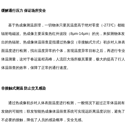
缓解通行压力 保证场所安全
基于热成像测温原理，一切物体只要其温度高于绝对零度（-273℃）都能
辐射电磁波。热成像主要采集热红外波段（8μm-14μm）的光，来探测物体发
出的热辐射。热成像体温筛查是指通过热像仪（非接触式方式）初步对人体表
面温度进行检测，找出温度异常的个体，发现温度异常目标之后，再进行专业
体温测量，这对于春运返程高峰，人流巨大场所极其重要，极大的提高了行人
体温筛查的效率，保障了正常的通行速度。
非接触式测温 防止交叉感染
通过热成像初步对人体表面温度进行检测，一般情况下超过正常体温就有
发烧的可能性；联发智能热成像体温筛查系统可实现远距离温度识别，避免了
不必要的接触，降低了人员的感染概率，安全无感。