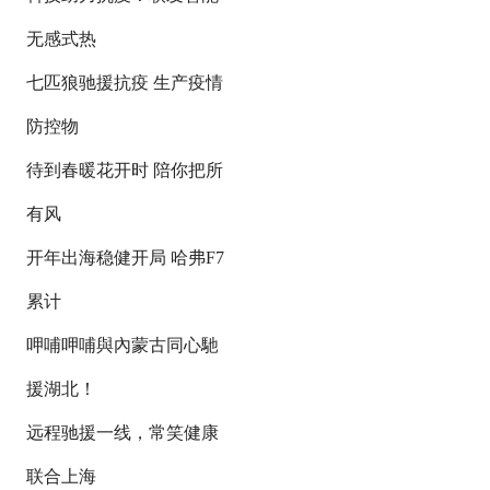
无感式热
七匹狼驰援抗疫 生产疫情
防控物
待到春暖花开时 陪你把所
有风
开年出海稳健开局 哈弗F7
累计
呷哺呷哺與內蒙古同心馳
援湖北！
远程驰援一线，常笑健康
联合上海