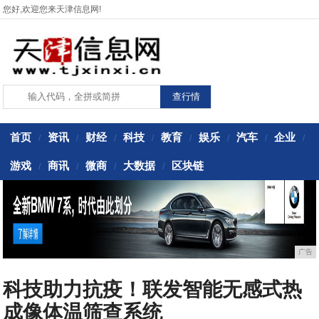
您好,欢迎您来天津信息网!
首页
资讯
财经
科技
教育
娱乐
汽车
企业
/
/
/
/
/
/
/
/
游戏
商讯
微商
大数据
区块链
/
/
/
/
广告
科技助力抗疫！联发智能无感式热
成像体温筛查系统