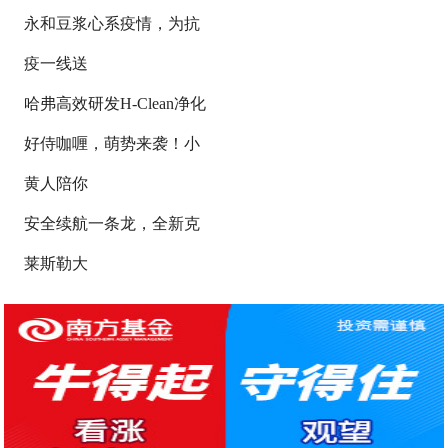
永和豆浆心系疫情，为抗
疫一线送
哈弗高效研发H-Clean净化
好侍咖喱，萌势来袭！小
黄人陪你
安全续航一条龙，全新克
莱斯勒大