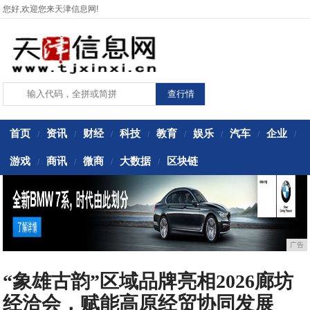
您好,欢迎您来天津信息网!
首页
资讯
财经
科技
教育
娱乐
汽车
企业
/
/
/
/
/
/
/
/
游戏
商讯
微商
大数据
区块链
/
/
/
/
广告
“象雄古韵”区域品牌亮相2026廊坊
经洽会，赋能高原经贸协同发展