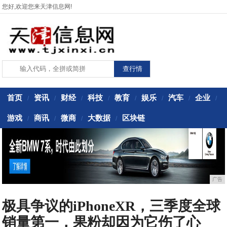
您好,欢迎您来天津信息网!
首页
资讯
财经
科技
教育
娱乐
汽车
企业
/
/
/
/
/
/
/
/
游戏
商讯
微商
大数据
区块链
/
/
/
/
广告
极具争议的iPhoneXR，三季度全球
销量第一，果粉却因为它伤了心