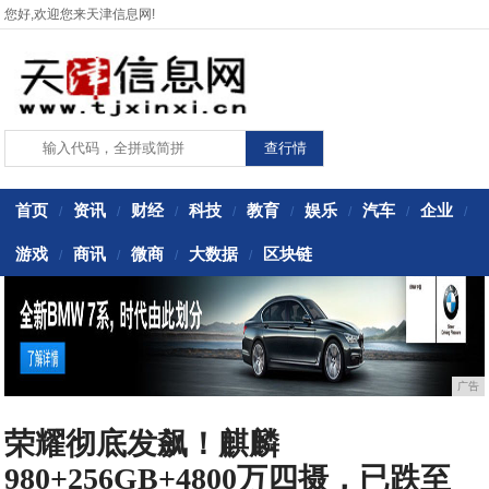
您好,欢迎您来天津信息网!
首页
资讯
财经
科技
教育
娱乐
汽车
企业
/
/
/
/
/
/
/
/
游戏
商讯
微商
大数据
区块链
/
/
/
/
广告
荣耀彻底发飙！麒麟
980+256GB+4800万四摄，已跌至