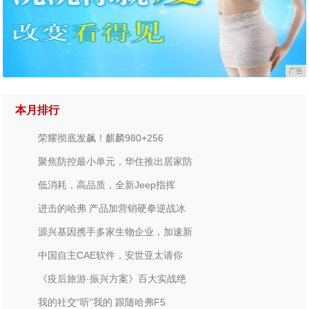
广告
本月排行
荣耀彻底发飙！麒麟980+256
聚焦防控最小单元，华住推出居家防
低消耗，高品质，全新Jeep指挥
进击的哈弗 产品加营销硬拳逆战冰
源兴基因携手多家生物企业，加速新
中国自主CAE软件，安世亚太请你
《疫后旅游·振兴方案》百大实战绝
我的社交“听”我的 跟随哈弗F5