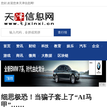
您好,欢迎您来天津信息网!
首页
资讯
财经
科技
教育
娱乐
汽车
企业
/
/
/
/
/
/
/
/
游戏
商讯
微商
大数据
区块链
/
/
/
/
广告
细思极恐！当骗子套上了“AI马
甲”……