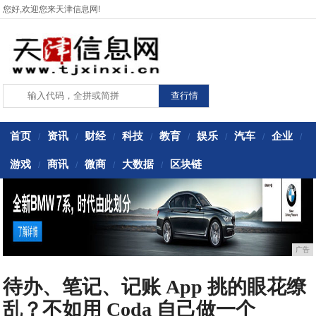
您好,欢迎您来天津信息网!
首页
资讯
财经
科技
教育
娱乐
汽车
企业
/
/
/
/
/
/
/
/
游戏
商讯
微商
大数据
区块链
/
/
/
/
广告
待办、笔记、记账 App 挑的眼花缭
乱？不如用 Coda 自己做一个