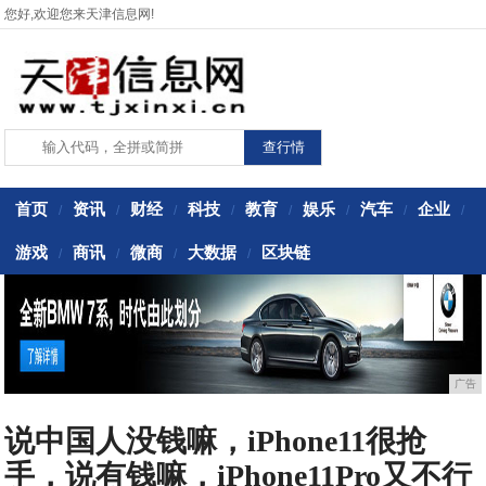
您好,欢迎您来天津信息网!
首页
资讯
财经
科技
教育
娱乐
汽车
企业
/
/
/
/
/
/
/
/
游戏
商讯
微商
大数据
区块链
/
/
/
/
广告
说中国人没钱嘛，iPhone11很抢
手，说有钱嘛，iPhone11Pro又不行