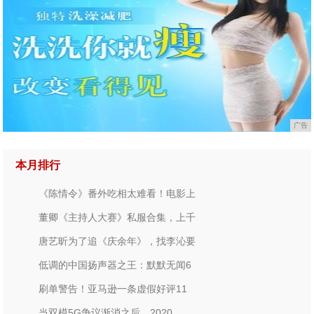
广告
本月排行
《陈情令》番外吃相太难看！电影上
董卿《主持人大赛》私服合集，上千
唐艺昕为了追《庆余年》，找李沁要
低调的中国扬声器之王：默默无闻6
刷单警告！亚马逊一条虚假好评11
当双模5G争议渐消之后，2020