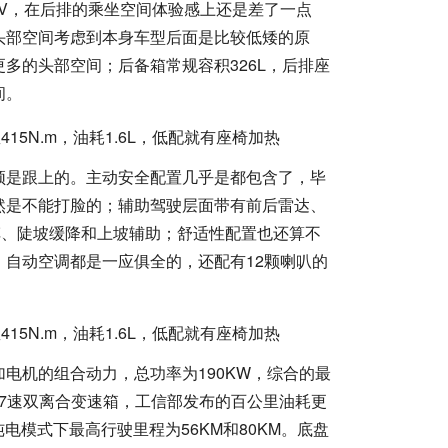
V，在后排的乘坐空间体验感上还是差了一点
头部空间考虑到本身车型后面是比较低矮的原
多的头部空间；后备箱常规容积326L，后排座
间。
须是跟上的。主动安全配置几乎是都包含了，毕
然是不能打脸的；辅助驾驶层面带有前后雷达、
车、陡坡缓降和上坡辅助；舒适性配置也还算不
自动空调都是一应俱全的，还配有12颗喇叭的
加电机的组合动力，总功率为190KW，综合的最
的是7速双离合变速箱，工信部发布的百公里油耗更
纯电模式下最高行驶里程为56KM和80KM。底盘