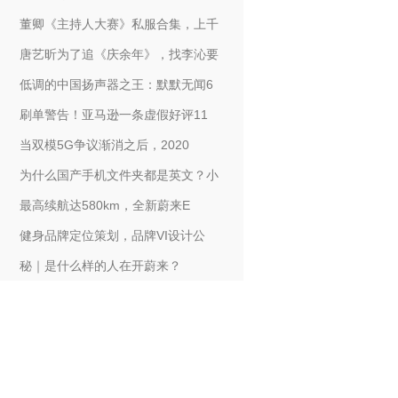
董卿《主持人大赛》私服合集，上千
唐艺昕为了追《庆余年》，找李沁要
低调的中国扬声器之王：默默无闻6
刷单警告！亚马逊一条虚假好评11
当双模5G争议渐消之后，2020
为什么国产手机文件夹都是英文？小
最高续航达580km，全新蔚来E
健身品牌定位策划，品牌VI设计公
秘｜是什么样的人在开蔚来？